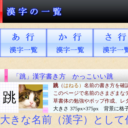
「跳」漢字書き方 かっこいい跳
跳
（
はねる）
名前の書き方を確
跳
このページで名前のさまざまな
草書体の勉強やポップ作成、レ
大きさ 375px×375px 背景
大きな名前（漢字）として