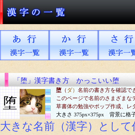
「堕」漢字書き方 かっこいい堕
堕
（
ダ）
名前の書き方を確認で
堕
このページで名前のさまざまな
草書体の勉強やポップ作成、レ
大きさ 375px×375px 背景
大きな名前（漢字）として