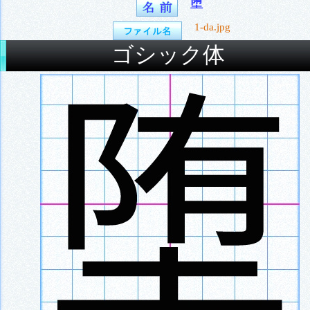
堕
1-da.jpg
ゴシック体