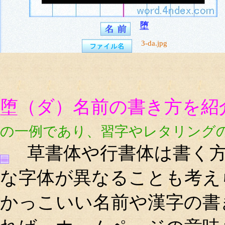
堕
3-da.jpg
堕（ダ）名前の書き方を紹
の一例であり、習字やレタリング
草書体や行書体は書く方
な字体が異なることも考え
かっこいい名前や漢字の書