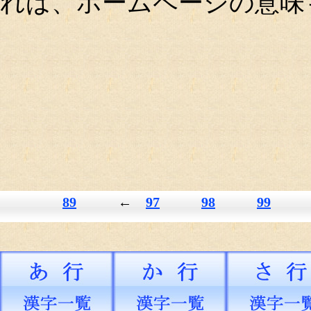
れば、ホームページの意味
89
←
97
98
99