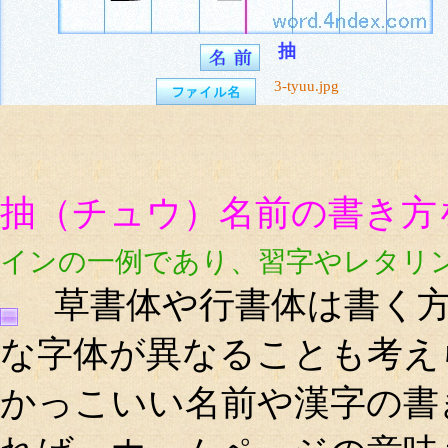
抽
3-tyuu.jpg
抽（チュウ）名前の書き方
インの一例であり、習字やレタリ
草書体や行書体は書く方
な字体が異なることも考え
かっこいい名前や漢字の書