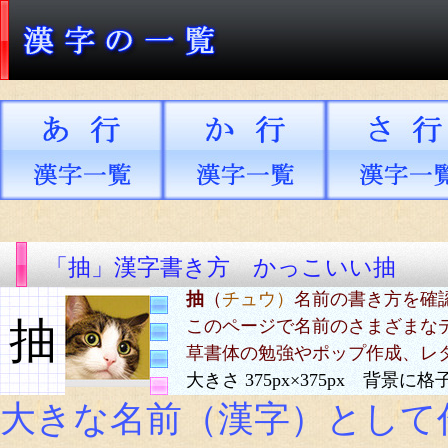
「抽」漢字書き方 かっこいい抽
抽
（
チュウ）
名前の書き方を確
抽
このページで名前のさまざまな
草書体の勉強やポップ作成、レ
大きさ 375px×375px 背景
大きな名前（漢字）として