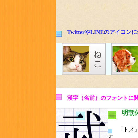
TwitterやLINEのア
漢字（名前）のフォントに
明朝
「トメ」
す。