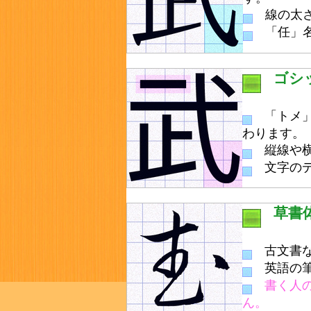
線の太さ
「任」名
ゴシ
「トメ」
わります。
縦線や横
文字のデ
草書
古文書な
英語の筆
書く人
ん。