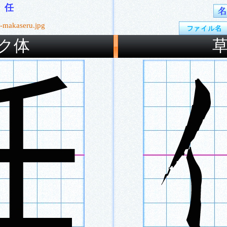
任
-makaseru.jpg
ク体