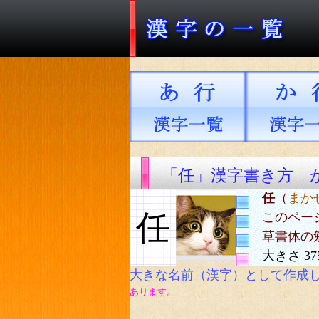
「任」漢字書き方 
任
（
まか
任
このペー
草書体の
大きさ 37
大きな名前（漢字）として作成
あります。