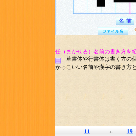
3
任（まかせる）名前の書き方を
草書体や行書体は書く方の個
かっこいい名前や漢字の書き方
11
←
19