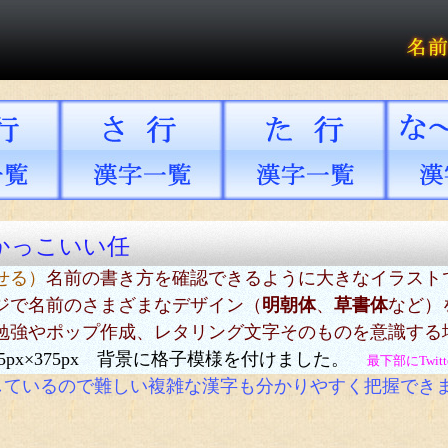
かっこいい任
せる）
名前の書き方を確認できるように大きなイラスト
ジで名前のさまざまなデザイン（
明朝体
、
草書体
など）
勉強やポップ作成、レタリング文字そのものを意識する
5px×375px 背景に格子模様を付けました。
最下部にTwi
しているので難しい複雑な漢字も分かりやすく把握でき