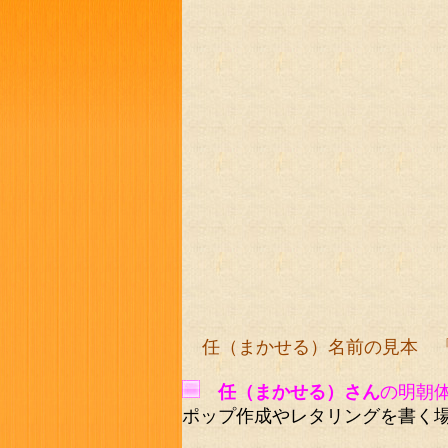
任（まかせる）名前の見本 
任（まかせる）さん
の明朝
ポップ作成やレタリングを書く