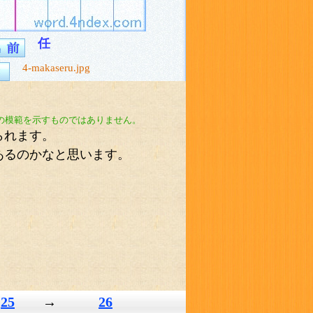
任
4-makaseru.jpg
の模範を示すものではありません。
られます。
あるのかなと思います。
25
→
26